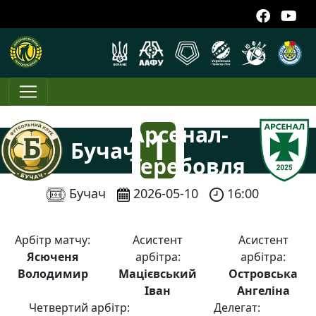
Арсенал-
1
Бучач
Теребовля
:
Бучач
2026-05-10
16:00
0
Арбітр матчу:
Асистент
Асистент
Ясюченя
арбітра:
арбітра:
Володимир
Мацієвський
Островська
Іван
Ангеліна
Четвертий арбітр:
Делегат: