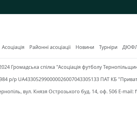
Асоціація
Районні асоціації
Новини
Турніри
ДЮФ
2024 Громадська спілка "Асоціація футболу Тернопільщи
84 р/р UA433052990000026007043305133 ПАТ КБ "Приват
Тернопіль, вул. Князя Острозького буд. 14, оф. 506 E-mail: