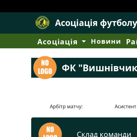
Асоціація футбол
Асоціація
Новини
Ра
ФК "Вишнівчик
Арбітр матчу:
Асистент
Склад команди