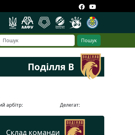
Пошук
Поділля В
й арбітр:
Делегат:
Склад команди