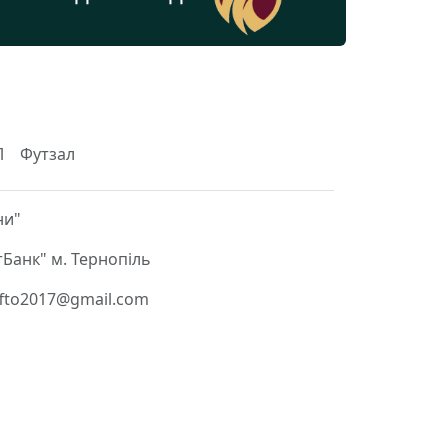
Л
Футзал
ни"
Банк" м. Тернопіль
 ffto2017@gmail.com