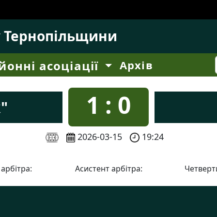
у Тернопільщини
йонні асоціації
Архів
1 : 0
"
2026-03-15
19:24
 арбітра:
Асистент арбітра:
Четверти