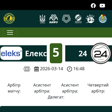
5
Елекс
24
:
2026-03-14
16:48
3
Арбітр
Асистент
Асистент
Четвертий
матчу:
арбітра:
арбітра:
арбітр:
Делегат: