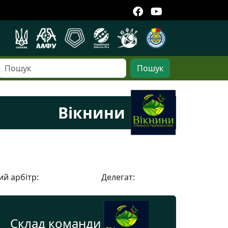
Пошук
Вікнини
й арбітр:
Делегат:
Склад команди