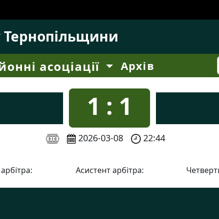
у Тернопільщини
йонні асоціації
Архів
1 : 1
2026-03-08
22:44
 арбітра:
Асистент арбітра:
Четверти