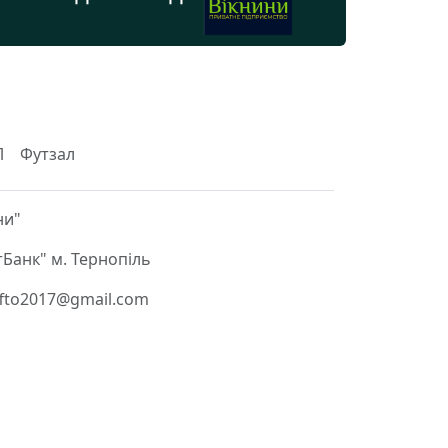
Л
Футзал
ни"
Банк" м. Тернопіль
 ffto2017@gmail.com