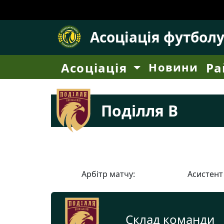
Асоціація футбол
Асоціація
Новини
Ра
Поділля В
Арбітр матчу:
Асистент
Склад команди