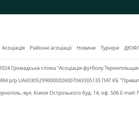
Асоціація
Районні асоціації
Новини
Турніри
ДЮФ
2024 Громадська спілка "Асоціація футболу Тернопільщи
84 р/р UA433052990000026007043305133 ПАТ КБ "Приват
Тернопіль, вул. Князя Острозького буд. 14, оф. 506 E-mail: