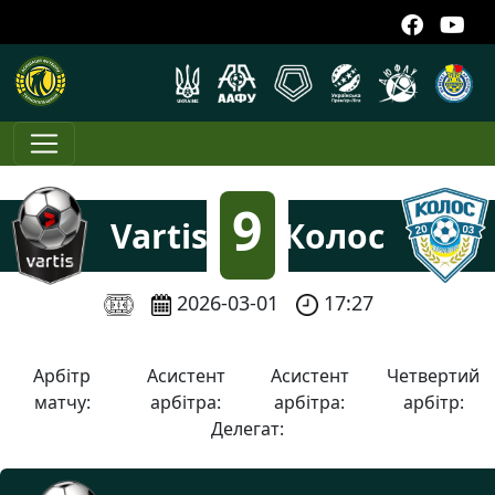
9
Vartis
Колос
:
2026-03-01
17:27
5
Арбітр
Асистент
Асистент
Четвертий
матчу:
арбітра:
арбітра:
арбітр:
Делегат: