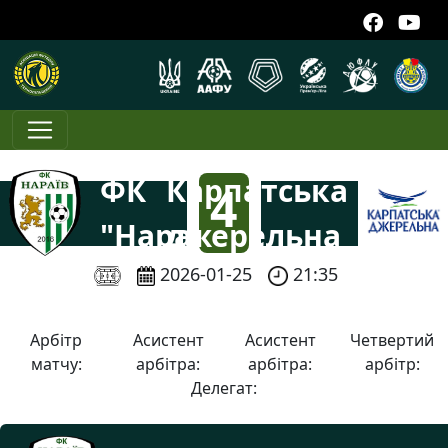
ФК
Карпатська
4
"Нараїв"
джерельна
:
2026-01-25
21:35
1
Арбітр
Асистент
Асистент
Четвертий
матчу:
арбітра:
арбітра:
арбітр:
Делегат: