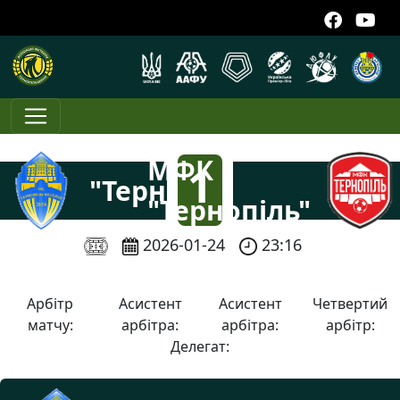
ФК
МФК
1
"Тернопіль-
"Тернопіль"
Ветеран"
:
2026-01-24
23:16
1
Арбітр
Асистент
Асистент
Четвертий
матчу:
арбітра:
арбітра:
арбітр:
Делегат: