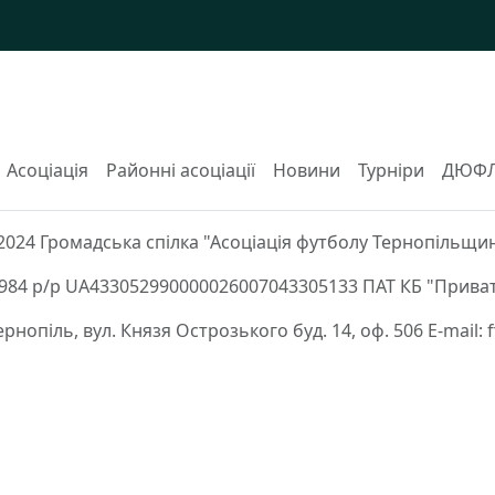
Асоціація
Районні асоціації
Новини
Турніри
ДЮФ
2024 Громадська спілка "Асоціація футболу Тернопільщи
84 р/р UA433052990000026007043305133 ПАТ КБ "Приват
Тернопіль, вул. Князя Острозького буд. 14, оф. 506 E-mail: