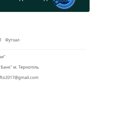
Л
Футзал
ни"
Банк" м. Тернопіль
 ffto2017@gmail.com