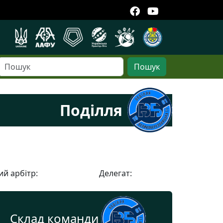
Пошук
Поділля
й арбітр:
Делегат:
Склад команди