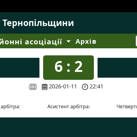
у Тернопільщини
йонні асоціації
Архів
6 : 2
2026-01-11
22:41
 арбітра:
Асистент арбітра:
Четверти