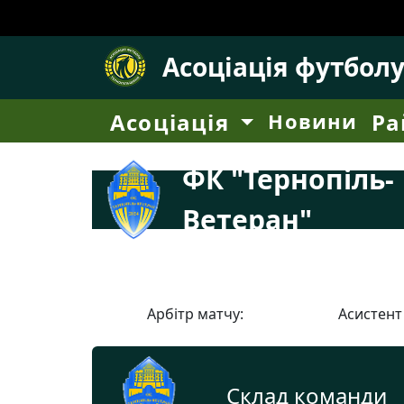
Асоціація футбол
Асоціація
Новини
Ра
ФК "Тернопіль-
Ветеран"
Арбітр матчу:
Асистент
Склад команди