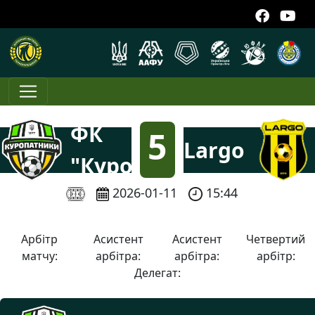
ФК
5
Largo
"Куропатники"
:
2026-01-11
15:44
3
Арбітр
Асистент
Асистент
Четвертий
матчу:
арбітра:
арбітра:
арбітр:
Делегат: