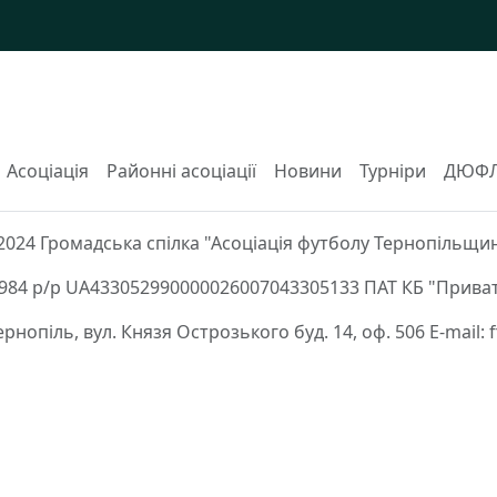
Асоціація
Районні асоціації
Новини
Турніри
ДЮФ
2024 Громадська спілка "Асоціація футболу Тернопільщи
84 р/р UA433052990000026007043305133 ПАТ КБ "Приват
Тернопіль, вул. Князя Острозького буд. 14, оф. 506 E-mail: