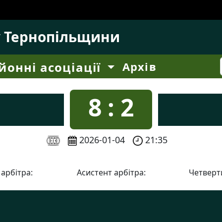
у Тернопільщини
йонні асоціації
Архів
8 : 2
2026-01-04
21:35
 арбітра:
Асистент арбітра:
Четверти