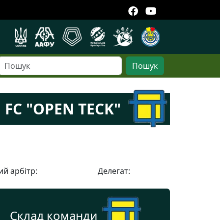
Пошук
FC "OPEN TECK"
й арбітр:
Делегат:
Склад команди