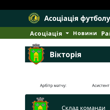
Асоціація футбол
Асоціація
Новини
Ра
Вікторія
Арбітр матчу:
Асистент
Склад команди