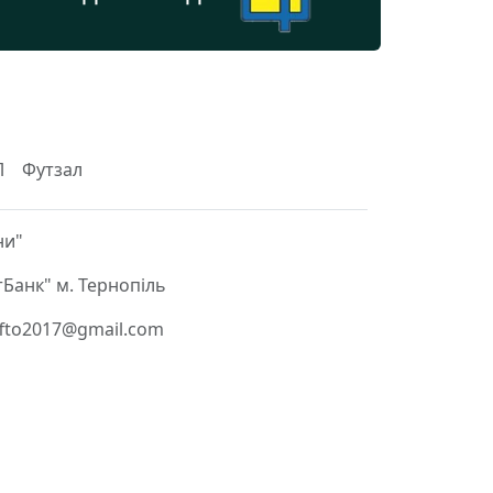
Л
Футзал
ни"
Банк" м. Тернопіль
 ffto2017@gmail.com