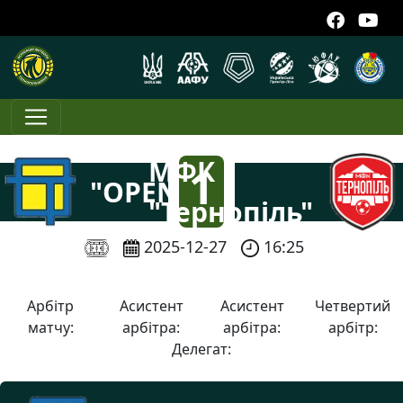
FC
МФК
1
"OPEN
"Тернопіль"
TECK"
:
2025-12-27
16:25
4
Арбітр
Асистент
Асистент
Четвертий
матчу:
арбітра:
арбітра:
арбітр:
Делегат: