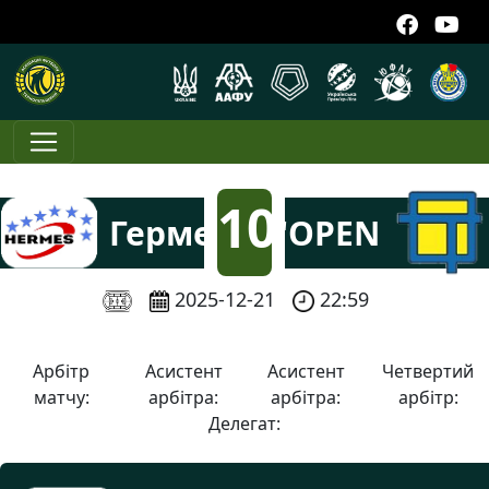
FC
10
Гермес-7
"OPEN
TECK"
:
2025-12-21
22:59
1
Арбітр
Асистент
Асистент
Четвертий
матчу:
арбітра:
арбітра:
арбітр:
Делегат: