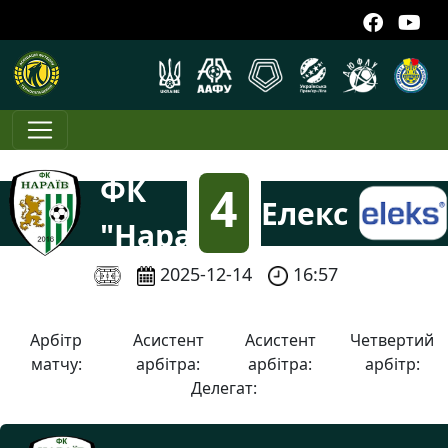
ФК
4
Елекс
"Нараїв"
:
2025-12-14
16:57
1
Арбітр
Асистент
Асистент
Четвертий
матчу:
арбітра:
арбітра:
арбітр:
Делегат: