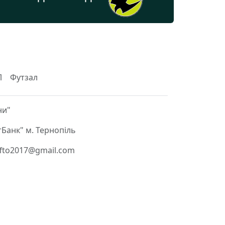
Л
Футзал
ни"
Банк" м. Тернопіль
 ffto2017@gmail.com