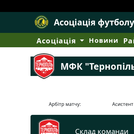
Асоціація футбол
Асоціація
Новини
Ра
МФК "Тернопіл
Арбітр матчу:
Асистент
Склад команди