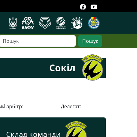
Пошук
Сокіл
й арбітр:
Делегат:
Склад команди