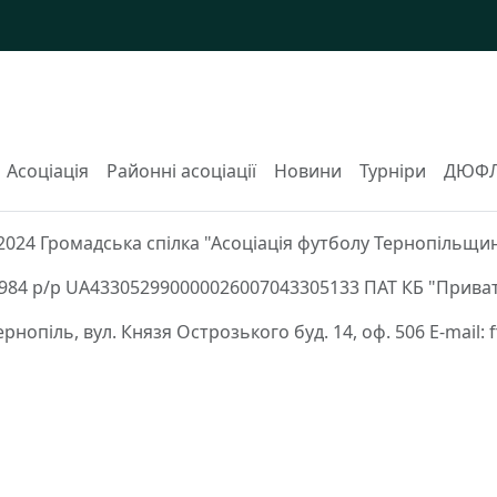
Асоціація
Районні асоціації
Новини
Турніри
ДЮФ
2024 Громадська спілка "Асоціація футболу Тернопільщи
84 р/р UA433052990000026007043305133 ПАТ КБ "Приват
Тернопіль, вул. Князя Острозького буд. 14, оф. 506 E-mail: