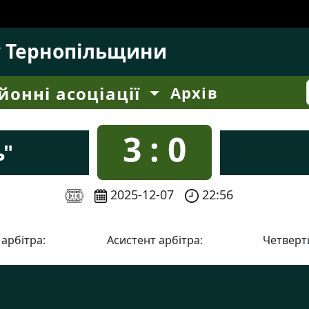
у Тернопільщини
йонні асоціації
Архів
3 : 0
ь"
2025-12-07
22:56
 арбітра:
Асистент арбітра:
Четверти