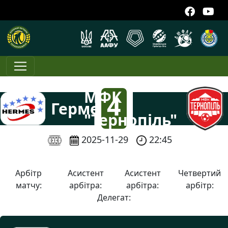
МФК
4
Гермес-7
"Тернопіль"
:
2025-11-29
22:45
2
Арбітр
Асистент
Асистент
Четвертий
матчу:
арбітра:
арбітра:
арбітр:
Делегат: