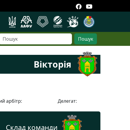
Пошук
Вікторія
й арбітр:
Делегат:
Склад команди