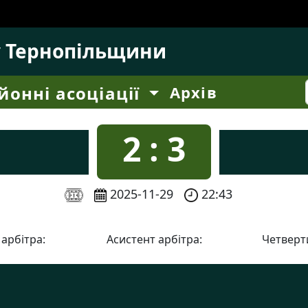
у Тернопільщини
йонні асоціації
Архів
2 : 3
2025-11-29
22:43
 арбітра:
Асистент арбітра:
Четверти