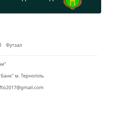
Л
Футзал
ни"
Банк" м. Тернопіль
 ffto2017@gmail.com