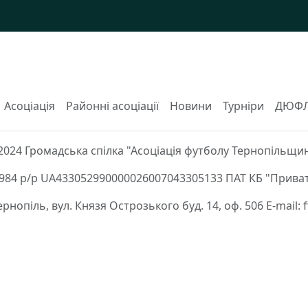
Асоціація
Районні асоціації
Новини
Турніри
ДЮФ
2024 Громадська спілка "Асоціація футболу Тернопільщи
84 р/р UA433052990000026007043305133 ПАТ КБ "Приват
Тернопіль, вул. Князя Острозького буд. 14, оф. 506 E-mail: