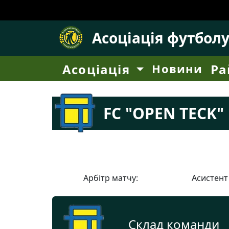
Асоціація футбол
Асоціація
Новини
Ра
FC "OPEN TECK"
Арбітр матчу:
Асистент
Склад команди