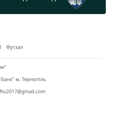
Л
Футзал
ни"
Банк" м. Тернопіль
 ffto2017@gmail.com