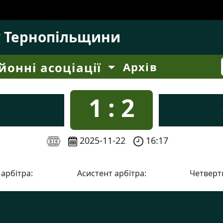
у Тернопільщини
йонні асоціації
Архів
1 : 2
2025-11-22
16:17
 арбітра:
Асистент арбітра:
Четверти