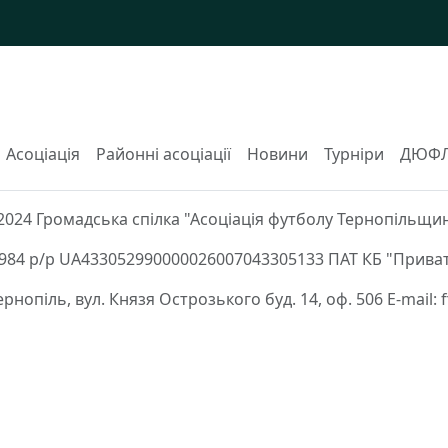
Асоціація
Районні асоціації
Новини
Турніри
ДЮФ
2024 Громадська спілка "Асоціація футболу Тернопільщи
84 р/р UA433052990000026007043305133 ПАТ КБ "Приват
Тернопіль, вул. Князя Острозького буд. 14, оф. 506 E-mail: