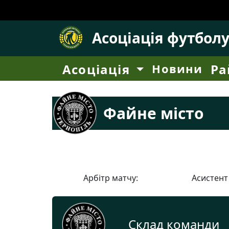
Асоціація футбол
Асоціація
Новини
Ра
Файне місто
Арбітр матчу:
Асистент
Склад команди