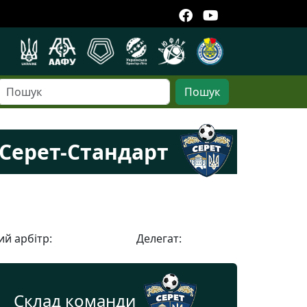
Пошук
Серет-Стандарт
й арбітр:
Делегат:
Склад команди