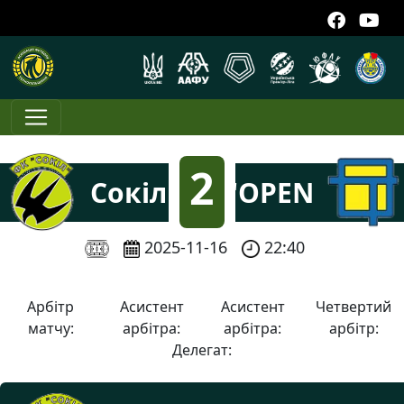
FC
2
Сокіл
"OPEN
TECK"
:
2025-11-16
22:40
1
Арбітр
Асистент
Асистент
Четвертий
матчу:
арбітра:
арбітра:
арбітр:
Делегат: