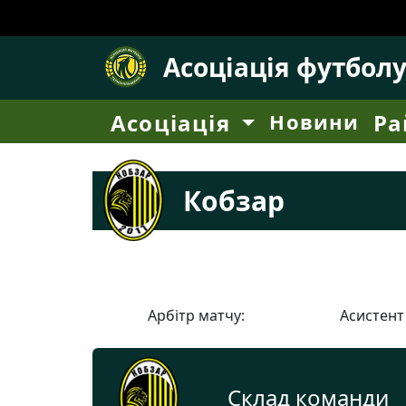
Асоціація футбол
Асоціація
Новини
Ра
Кобзар
Арбітр матчу:
Асистент
Склад команди