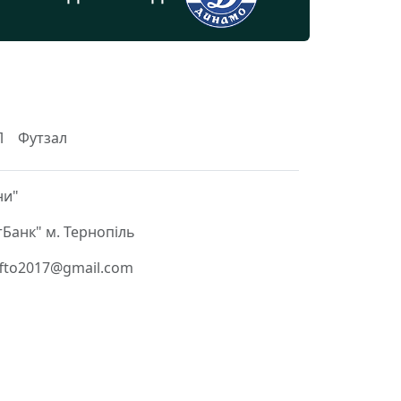
Л
Футзал
ни"
Банк" м. Тернопіль
 ffto2017@gmail.com