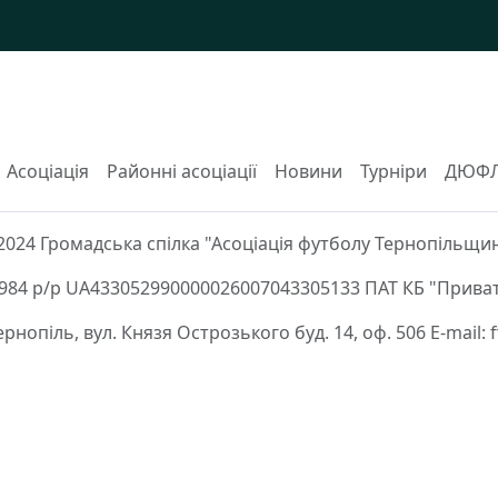
Асоціація
Районні асоціації
Новини
Турніри
ДЮФ
2024 Громадська спілка "Асоціація футболу Тернопільщи
84 р/р UA433052990000026007043305133 ПАТ КБ "Приват
Тернопіль, вул. Князя Острозького буд. 14, оф. 506 E-mail: