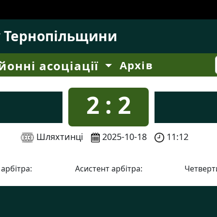
у Тернопільщини
йонні асоціації
Архів
2 : 2
Шляхтинці
2025-10-18
11:12
 арбітра:
Асистент арбітра:
Четверти