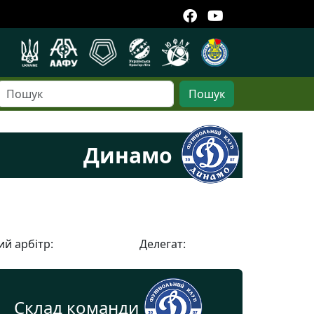
Пошук
Динамо
й арбітр:
Делегат:
Склад команди