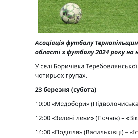
Асоціація футболу Тернопільщин
області з футболу 2024 року на 
У селі Боричівка Теребовлянської 
чотирьох групах.
23
березня (субота)
10:00 «Медобори» (Підволочиська Т
12:00 «Зелені леви» (Почаїв) – «Ві
14:00 «Поділля» (Васильківці) – «