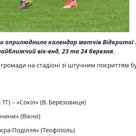
и оприлюднила календар матчів Відкритої 
найближчий вік-енд,
23
та
24
березня.
громади на стадіоні зі штучним покриттям буд
Г) – «Сокіл» (В. Березовиця)
книни» (Вікно)
Іскра-Поділля» (Теофіполь)