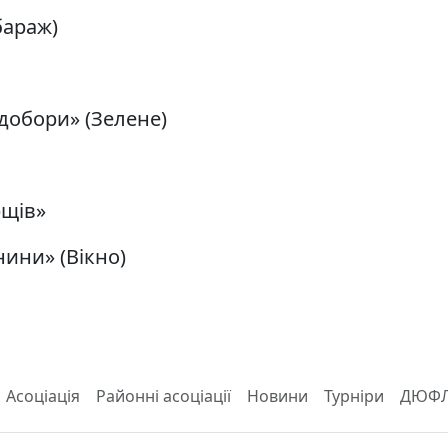
бараж)
едобори» (Зелене)
рщів»
книни» (Вікно)
Асоціація
Районні асоціації
Новини
Турніри
ДЮФ