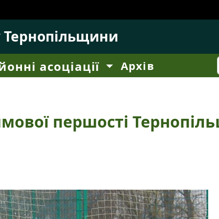
у Тернопільщини
йонні асоціації
Архів
мової першості Тернопіль