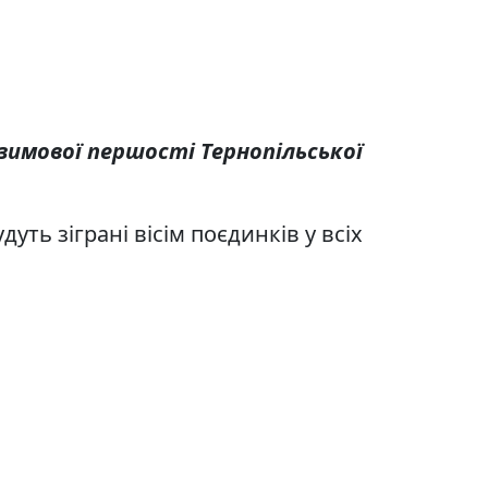
зимової першості Тернопільської
уть зіграні вісім поєдинків у всіх