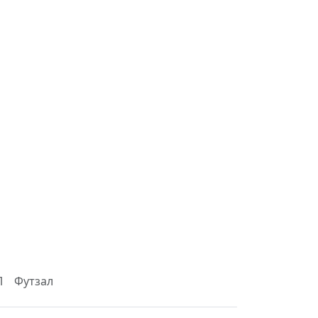
Л
Футзал