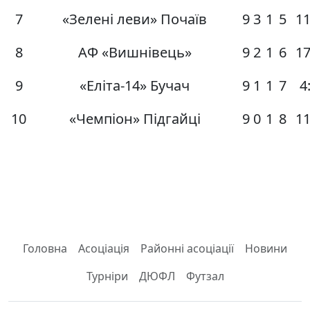
7
«Зелені леви» Почаїв
9
3
1
5
11
8
АФ «Вишнівець»
9
2
1
6
17
9
«Еліта-14» Бучач
9
1
1
7
4
10
«Чемпіон» Підгайці
9
0
1
8
11
Головна
Асоціація
Районні асоціації
Новини
Турніри
ДЮФЛ
Футзал