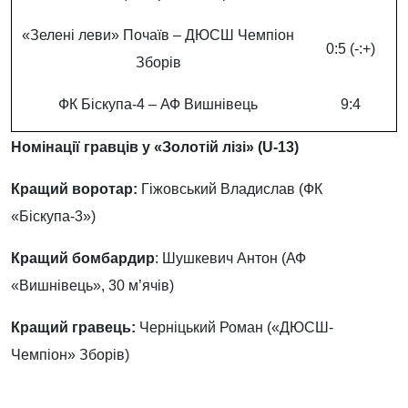
«Зелені леви» Почаїв – ДЮСШ Чемпіон
0:5 (-:+)
Зборів
ФК Біскупа-4 – АФ Вишнівець
9:4
Номінації гравців у «Золотій лізі» (U-13)
Кращий воротар:
Гіжовський Владислав (ФК
«Біскупа-3»)
Кращий бомбардир
: Шушкевич Антон (АФ
«Вишнівець», 30 м’ячів)
Кращий гравець:
Черніцький Роман («ДЮСШ-
Чемпіон» Зборів)