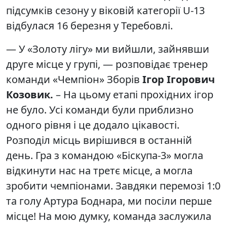
підсумків сезону у віковій категорії U-13
відбулася 16 березня у Теребовлі.
— У «Золоту лігу» ми вийшли, зайнявши
друге місце у групі, — розповідає тренер
команди «Чемпіон» Зборів
Ігор Ігорович
Козовик.
– На цьому етапі прохідних ігор
не було. Усі команди були приблизно
одного рівня і це додало цікавості.
Розподіл місць вирішився в останній
день. Гра з командою «Біскупа-3» могла
відкинути нас на третє місце, а могла
зробити чемпіонами. Завдяки перемозі 1:0
та голу Артура Боднара, ми посіли перше
місце! На мою думку, команда заслужила