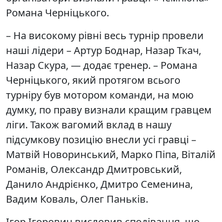
Романа Черніцького.
– На високому рівні весь турнір провели
наші лідери – Артур Боднар, Назар Ткач,
Назар Скура, — додає тренер. – Романа
Черніцького, який протягом всього
турніру був мотором команди, на мою
думку, по праву визнали кращим гравцем
ліги. Також вагомий вклад в нашу
підсумкову позицію внесли усі гравці –
Матвій Новоринський, Марко Піпа, Віталій
Романів, Олександр Дмитровський,
Данило Андрієнко, Дмитро Семенина,
Вадим Коваль, Олег Паньків.
Ігор Ігорович висловив сподівання, що