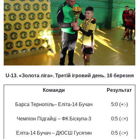
U-13. «Золота ліга». Третій ігровий день. 16 березня
Команди
Результат
Барса Тернопіль– Еліта-14 Бучач
5:0 (+:-)
Чемпіон Підгайці – ФК Біскупа-3
0:5 (-:+)
Еліта-14 Бучач – ДЮСШ Гусятин
0:5 (-:+)