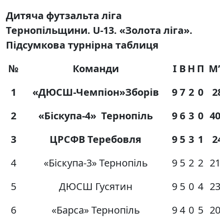
Дитяча футзальта ліга
Тернопільщини.
U
-13. «Золота ліга».
Підсумкова турнірна таблиця
№
Команди
І
В
Н
П
М’
1
«ДЮСШ-Чемпіон»Зборів
9
7
2
0
2
2
«Біскупа-4» Тернопіль
9
6
3
0
40
3
ЦРСФВ Теребовля
9
5
3
1
2
4
«Біскупа-3» Тернопіль
9
5
2
2
21
5
ДЮСШ Гусятин
9
5
0
4
23
6
«Барса» Тернопіль
9
4
0
5
20