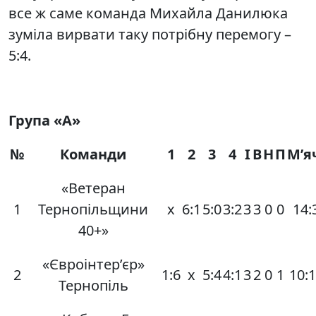
все ж саме команда Михайла Данилюка
зуміла вирвати таку потрібну перемогу –
5:4.
Група «А»
№
Команди
1
2
3
4
І
В
Н
П
М’я
«Ветеран
1
Тернопільщини
х
6:1
5:0
3:2
3
3
0
0
14:
40+»
«Євроінтер’єр»
2
1:6
х
5:4
4:1
3
2
0
1
10:
Тернопіль