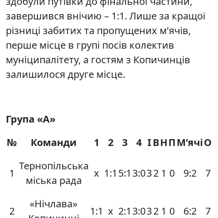
здобули путівки до фінальної частини,
завершився внічию – 1:1. Лише за кращої
різниці забитих та пропущених м’ячів,
перше місце в групі посів колектив
муніципалітету, а гостям з Копичинців
залишилося друге місце.
Група «А»
№
Команди
1
2
3
4
І
В
Н
П
М’ячі
О
Тернопільська
1
х
1:1
5:1
3:0
3
2
1
0
9:2
7
міська рада
«Нічлава»
2
1:1
х
2:1
3:0
3
2
1
0
6:2
7