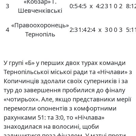
«Кобзар» Г.
3
0:5
4:5
х
4:2
3
1
0
2
8:1
Шевченківські
«Правоохоронець»
4
2:3
1:4
2:4
х
3
0
0
3
5:1
Тернопіль
У групі «Б» у перших двох турах команди
Тернопільської міської ради та «Нічлави» з
Копичинців здолали своїх суперників і за
тур до завершення пробилися до фіналу
«чотирьох». Але, якщо представники мерії
перемогли опонентів з комфортними
рахунками 51: та 3:0, то «Нічлава»
знаходилася на волосині, щоби
залишитися поза фіналом. У матчі проти