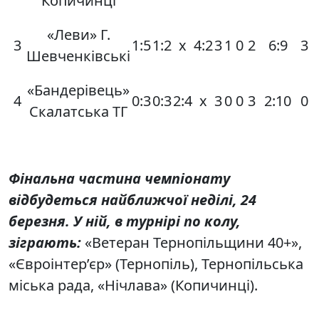
Копичинці
«Леви» Г.
3
1:5
1:2
х
4:2
3
1
0
2
6:9
3
Шевченківські
«Бандерівець»
4
0:3
0:3
2:4
х
3
0
0
3
2:10
0
Скалатська ТГ
Фінальна частина чемпіонату
відбудеться найближчої неділі, 24
березня. У ній, в турнірі по колу,
зіграють:
«Ветеран Тернопільщини 40+»,
«Євроінтер’єр» (Тернопіль), Тернопільська
міська рада, «Нічлава» (Копичинці).