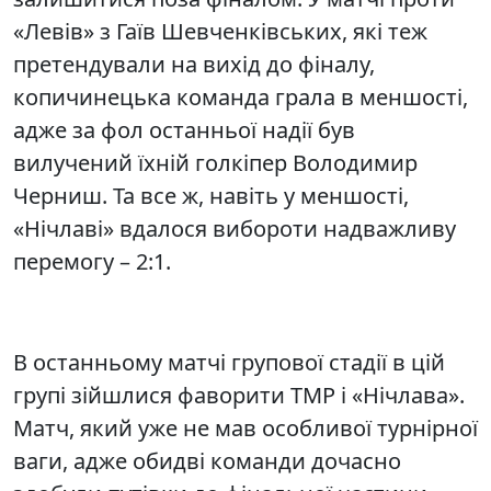
«Левів» з Гаїв Шевченківських, які теж
претендували на вихід до фіналу,
копичинецька команда грала в меншості,
адже за фол останньої надії був
вилучений їхній голкіпер Володимир
Черниш. Та все ж, навіть у меншості,
«Нічлаві» вдалося вибороти надважливу
перемогу – 2:1.
В останньому матчі групової стадії в цій
групі зійшлися фаворити ТМР і «Нічлава».
Матч, який уже не мав особливої турнірної
ваги, адже обидві команди дочасно