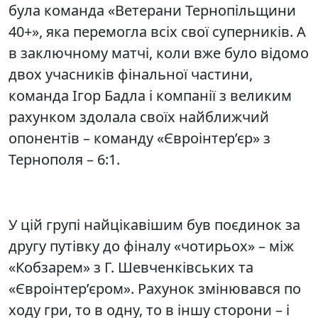
була команда «Ветерани Тернопільщини
40+», яка перемогла всіх свої суперників. А
в заключному матчі, коли вже було відомо
двох учасників фінальної частини,
команда Ігор Бадла і компанії з великим
рахунком здолала своїх найближчий
опонентів – команду «Євроінтер’єр» з
Тернополя – 6:1.
У цій групі найцікавішим був поєдинок за
другу путівку до фіналу «чотирьох» – між
«Кобзарем» з Г. Шевченківських та
«Євроінтер’єром». Рахунок змінювався по
ходу гри, то в одну, то в іншу сторони – і