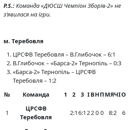
P.S.:
Команда «ДЮСШ Чемпіон Зборів-2» не
з’явилася на ігри.
м. Теребовля
ЦРСФВ Теребовля – В.Глибочок – 6:1
В.Глибочок – «Барса-2» Тернопіль – 0:3
«Барса-2» Тернопіль – ЦРСФВ
Теребовля – 1:2
№
Команда
1
2
3
І
В
Н
П
МЯЧІ
О
ЦРСФВ
1
2:1
6:1
2
2
0
0
8:2
6
Теребовля