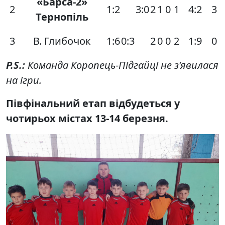
«Барса-2»
2
1:2
3:0
2
1
0
1
4:2
3
Тернопіль
3
В. Глибочок
1:6
0:3
2
0
0
2
1:9
0
P.S.:
Команда Коропець-Підгайці не з’явилася
на ігри.
Півфінальний етап відбудеться у
чотирьох містах 13-14 березня.