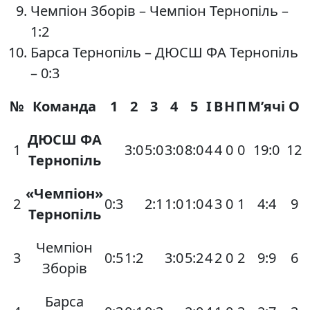
Чемпіон Зборів – Чемпіон Тернопіль –
1:2
Барса Тернопіль – ДЮСШ ФА Тернопіль
– 0:3
№
Команда
1
2
3
4
5
І
В
Н
П
М’ячі
О
ДЮСШ ФА
1
3:0
5:0
3:0
8:0
4
4
0
0
19:0
12
Тернопіль
«Чемпіон»
2
0:3
2:1
1:0
1:0
4
3
0
1
4:4
9
Тернопіль
Чемпіон
3
0:5
1:2
3:0
5:2
4
2
0
2
9:9
6
Зборів
Барса