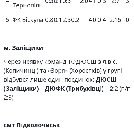
4
0:3
0:1
0:3
2:0
4
1
0
3
2:7
3
Тернопіль
5
ФК Біскупа
0:8
0:1
2:5
0:2
4
0
0
4
2:16
0
м. Заліщики
Через неявку команд ТОДЮСШ з л.в.с.
(Копичинці) та «Зоря» (Хоростків) у групі
відбувся лише один поєдинок:
ДЮСШ
(Заліщики) – ДЮФК (Трибухівці) – 2
:2 (п/п
2:3)
смт Підволочиськ