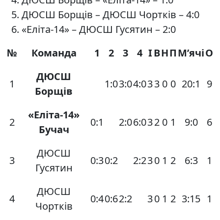
ДЮСШ Борщів – ДЮСШ Чортків – 4:0
«Еліта-14» – ДЮСШ Гусятин – 2:0
№
Команда
1
2
3
4
І
В
Н
П
М’ячі
О
ДЮСШ
1
1:0
3:0
4:0
3
3
0
0
20:1
9
Борщів
«Еліта-14»
2
0:1
2:0
6:0
3
2
0
1
9:0
6
Бучач
ДЮСШ
3
0:3
0:2
2:2
3
0
1
2
6:3
1
Гусятин
ДЮСШ
4
0:4
0:6
2:2
3
0
1
2
3:15
1
Чортків