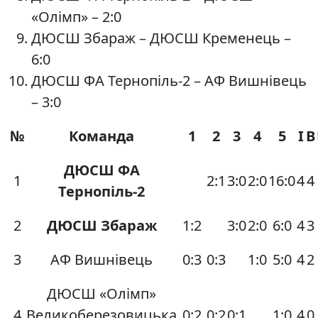
«Олімп» – 2:0
ДЮСШ Збараж – ДЮСШ Кременець –
6:0
ДЮСШ ФА Тернопіль-2 – АФ Вишнівець
– 3:0
№
Команда
1
2
3
4
5
І
В
ДЮСШ ФА
1
2:1
3:0
2:0
16:0
4
4
Тернопіль-2
2
ДЮСШ Збараж
1:2
3:0
2:0
6:0
4
3
3
АФ Вишнівець
0:3
0:3
1:0
5:0
4
2
ДЮСШ «Олімп»
4
Великоберезовицька
0:2
0:2
0:1
1:0
4
0