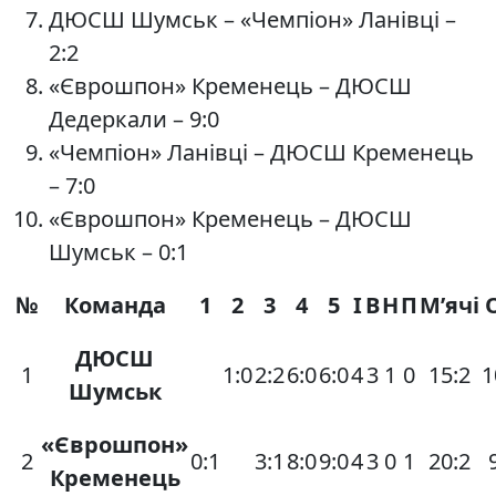
ДЮСШ Шумськ – «Чемпіон» Ланівці –
2:2
«Єврошпон» Кременець – ДЮСШ
Дедеркали – 9:0
«Чемпіон» Ланівці – ДЮСШ Кременець
– 7:0
«Єврошпон» Кременець – ДЮСШ
Шумськ – 0:1
№
Команда
1
2
3
4
5
І
В
Н
П
М’ячі
ДЮСШ
1
1:0
2:2
6:0
6:0
4
3
1
0
15:2
1
Шумськ
«Єврошпон»
2
0:1
3:1
8:0
9:0
4
3
0
1
20:2
Кременець