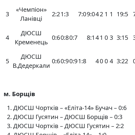
«Чемпіон»
3
2:2
1:3
7:0
9:0
4
2
1
1
19:5
Ланівці
ДЮСШ
4
0:6
0:8
0:7
8:1
4
1
0
3
3:15
Кременець
ДЮСШ
5
0:6
0:9
0:9
1:8
4
0
0
4
3:22
В.Дедеркали
м. Борщів
ДЮСШ Чортків – «Еліта-14» Бучач – 0:6
ДЮСШ Гусятин – ДЮСШ Борщів – 0:3
ДЮСШ Чортків – ДЮСШ Гусятин – 2:2
ДЮСШ Борщів – «Еліта-14» – 1:0