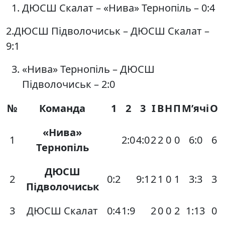
ДЮСШ Скалат – «Нива» Тернопіль – 0:4
2.ДЮСШ Підволочиськ – ДЮСШ Скалат –
9:1
«Нива» Тернопіль – ДЮСШ
Підволочиськ – 2:0
№
Команда
1
2
3
І
В
Н
П
М’ячі
О
«Нива»
1
2:0
4:0
2
2
0
0
6:0
6
Тернопіль
ДЮСШ
2
0:2
9:1
2
1
0
1
3:3
3
Підволочиськ
3
ДЮСШ Скалат
0:4
1:9
2
0
0
2
1:13
0