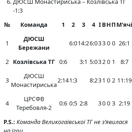
ДЮСШ Монастириська – Козлівська ТГ
-1:3
№
Команда
1
2
3
4
І
В
Н
П
М’яч
ДЮСШ
1
6:0
14:2
6:0
3
3
0
0
26:1
Бережани
2
Козлівська ТГ
0:6
3:1
5:0
3
2
0
1
8:7
ДЮСШ
3
2:14
1:3
8:2
3
1
0
2
11:19
Монастириська
ЦРСФВ
4
0:6
0:5
2:8
3
0
0
3
2:19
Теребовля-2
P.S.:
Команда Великогаївської ТГ не з’явилася
на ігри.