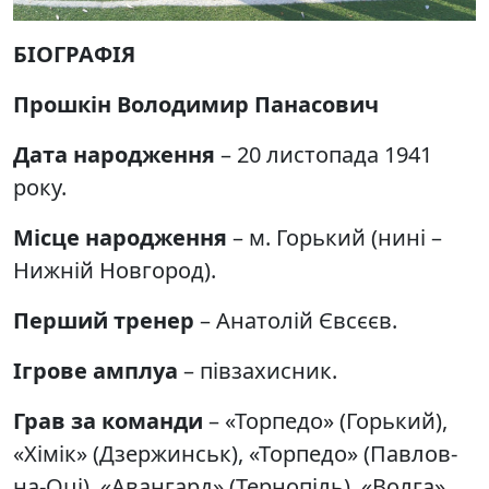
БІОГРАФІЯ
Прошкін Володимир Панасович
Дата народження
– 20 листопада 1941
року.
Місце народження
– м. Горький (нині –
Нижній Новгород).
Перший тренер
– Анатолій Євсєєв.
Ігрове амплуа
– півзахисник.
Грав за команди
– «Торпедо» (Горький),
«Хімік» (Дзержинськ), «Торпедо» (Павлов-
на-Оці), «Авангард» (Тернопіль), «Волга»