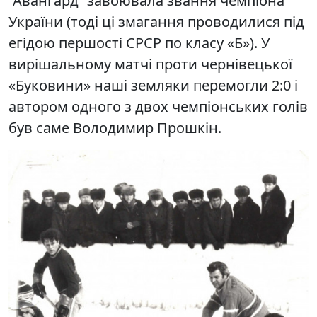
“Авангард” завоювала звання чемпіона
України (тоді ці змагання проводилися під
егідою першості СРСР по класу «Б»). У
вирішальному матчі проти чернівецької
«Буковини» наші земляки перемогли 2:0 і
автором одного з двох чемпіонських голів
був саме Володимир Прошкін.