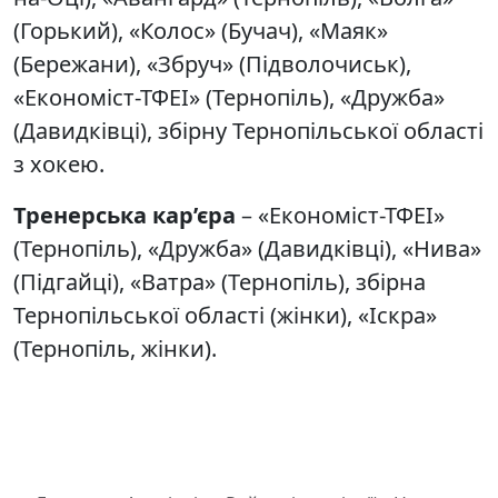
(Горький), «Колос» (Бучач), «Маяк»
(Бережани), «Збруч» (Підволочиськ),
«Економіст-ТФЕІ» (Тернопіль), «Дружба»
(Давидківці), збірну Тернопільської області
з хокею.
Тренерська кар’єра
– «Економіст-ТФЕІ»
(Тернопіль), «Дружба» (Давидківці), «Нива»
(Підгайці), «Ватра» (Тернопіль), збірна
Тернопільської області (жінки), «Іскра»
(Тернопіль, жінки).