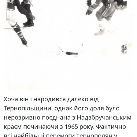
Хоча він і народився далеко від
Тернопільщини, однак його доля було
нерозривно поєднана з Надзбручанським
краєм починаючи з 1965 року. Фактично
всі найбільші перемоги тернополян у