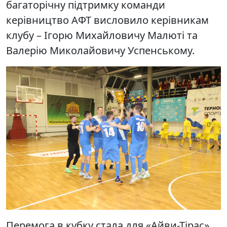
багаторічну підтримку команди
керівництво АФТ висловило керівникам
клубу – Ігорю Михайловичу Малюті та
Валерію Миколайовичу Успенському.
Перемога в кубку стала для «Айви-Тірас»