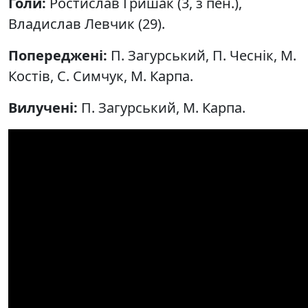
Голи:
Ростислав Гришак (3, з пен.),
Владислав Левчик (29).
Попереджені:
П. Загурський, П. Чеснік, М.
Костів, С. Симчук, М. Карпа.
Вилучені:
П. Загурський, М. Карпа.