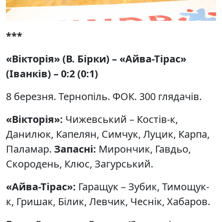
***
«Вікторія» (В. Бірки) – «Айва-Тірас»
(Іванків) – 0:2 (0:1)
8 березня. Тернопіль. ФОК. 300 глядачів.
«Вікторія»:
Чижевський – Костів-к,
Данилюк, Капелян, Симчук, Луцик, Карпа,
Паламар.
Запасні:
Мирончик, Гавдьо,
Скородень, Клюс, Загурський.
«Айва-Тірас»:
Гаращук – Зубик, Тимощук-
к, Гришак, Білик, Левчик, Чеснік, Хабаров.