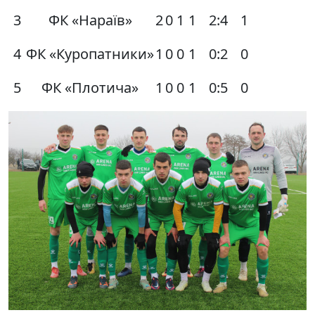
3
ФК «Нараїв»
2
0
1
1
2:4
1
4
ФК «Куропатники»
1
0
0
1
0:2
0
5
ФК «Плотича»
1
0
0
1
0:5
0