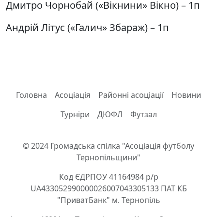
Дмитро Чорнобай («Вікнини» Вікно) – 1п
Андрій Літус («Галич» Збараж) – 1п
Головна
Асоціація
Районні асоціації
Новини
Турніри
ДЮФЛ
Футзал
© 2024 Громадська спілка "Асоціація футболу
Тернопільщини"
Код ЄДРПОУ 41164984 р/р
UA433052990000026007043305133 ПАТ КБ
"ПриватБанк" м. Тернопіль