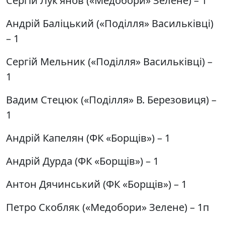
Сергій Лук’янов («Медобори» Зелене) – 1
Андрій Баліцький («Поділля» Васильківці)
– 1
Сергій Мельник («Поділля» Васильківці) –
1
Вадим Стецюк («Поділля» В. Березовиця) –
1
Андрій Капелян (ФК «Борщів») – 1
Андрій Дурда (ФК «Борщів») – 1
Антон Дячинський (ФК «Борщів») – 1
Петро Скобляк («Медобори» Зелене) – 1п