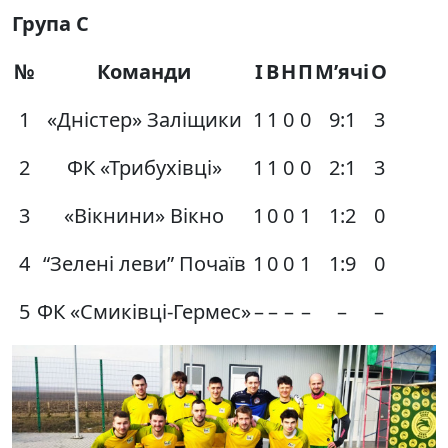
Група С
№
Команди
І
В
Н
П
М’ячі
О
1
«Дністер» Заліщики
1
1
0
0
9:1
3
2
ФК «Трибухівці»
1
1
0
0
2:1
3
3
«Вікнини» Вікно
1
0
0
1
1:2
0
4
“Зелені леви” Почаїв
1
0
0
1
1:9
0
5
ФК «Смиківці-Гермес»
–
–
–
–
–
–