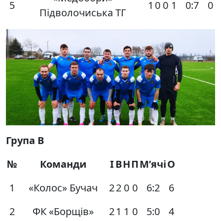
5
1
0
0
1
0:7
0
Підволочиська ТГ
Група В
№
Команди
І
В
Н
П
М’ячі
О
1
«Колос» Бучач
2
2
0
0
6:2
6
2
ФК «Борщів»
2
1
1
0
5:0
4