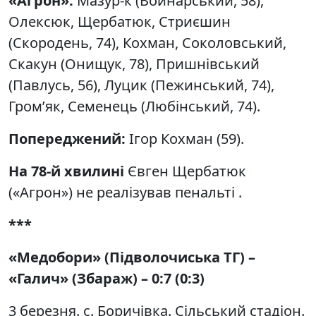
«Агрон»:
Мазур-к (Войнарський, 58),
Олексюк, Щербатюк, Стриєшин
(Скородень, 74), Кохман, Соколовський,
Скакун (Онищук, 78), Пришнівський
(Павлусь, 56), Луцик (Пежинський, 74),
Гром’як, Семенець (Любінський, 74).
Попереджений:
Ігор Кохман (59).
На 78-й хвилині
Євген Щербатюк
(«Агрон») не реалізував пенальті .
***
«Медобори» (Підволочиська ТГ) –
«Галич» (Збараж)
– 0
:
7 (0
:
3)
3 березня. с. Боричівка. Сільський стадіон.