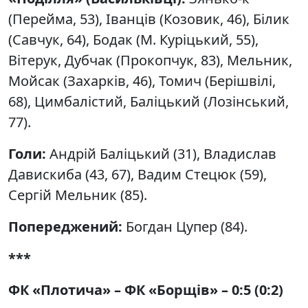
(Перейма, 53), Іванців (Козовик, 46), Білик
(Савчук, 64), Бодак (М. Куріцький, 55),
Вітерук, Дубчак (Прокопчук, 83), Мельник,
Мойсак (Захарків, 46), Томич (Берішвілі,
68), Цимбалістий, Баліцький (Лозінський,
77).
Голи:
Андрій Баліцький (31), Владислав
Давискиба (43, 67), Вадим Стецюк (59),
Сергій Мельник (85).
Попереджений:
Богдан Цупер (84).
***
ФК «Плотича» – ФК «Борщів» – 0:5 (0:2)