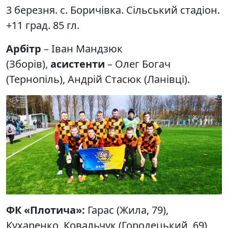
3 березня. с. Боричівка. Сільський стадіон.
+11 град. 85 гл.
Арбітр
– Іван Мандзюк
(Зборів),
асистенти
– Олег Богач
(Тернопіль), Андрій Стасюк (Ланівці).
ФК «Плотича»:
Гарас (Жила, 79),
Кухаренко, Ковальчук (Городецький, 69),