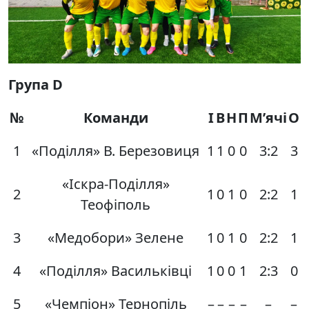
Група
D
№
Команди
І
В
Н
П
М’ячі
О
1
«Поділля» В. Березовиця
1
1
0
0
3:2
3
«Іскра-Поділля»
2
1
0
1
0
2:2
1
Теофіполь
3
«Медобори» Зелене
1
0
1
0
2:2
1
4
«Поділля» Васильківці
1
0
0
1
2:3
0
5
«Чемпіон» Тернопіль
–
–
–
–
–
–