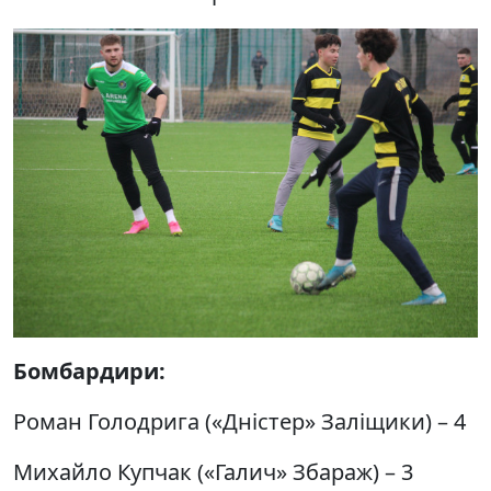
Бомбардири:
Роман Голодрига («Дністер» Заліщики) – 4
Михайло Купчак («Галич» Збараж) – 3