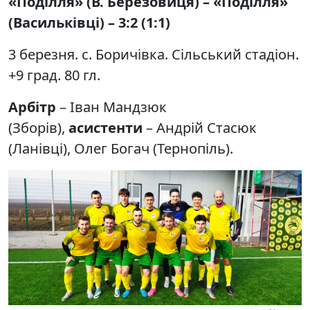
«Поділля» (В. Березовиця) – «Поділля»
(Васильківці) – 3:2 (1:1)
3 березня. с. Боричівка. Сільський стадіон.
+9 град. 80 гл.
Арбітр
– Іван Мандзюк
(Зборів),
асистенти
– Андрій Стасюк
(Ланівці), Олег Богач (Тернопіль).