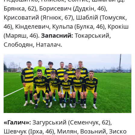
Брянка, 62), Борисевич (Дудкін, 46),
Крисоватий (Ягнюк, 67), Шаблій (Томусяк,
46), Кінделевич, Кульпа (Булка, 46), Крокіш
(Маряш, 46).
Запасний:
Токарський,
Слободян, Наталач.
«Галич»:
Загурський (Семенчук, 62),
Шевчук (Ірха, 46), Милян, Возьний, Зиско