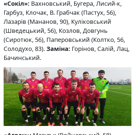
«Сокіл»:
Вахновський, Бугера, Лисий-к,
Гарбуз, Клочак, В. Грабчак (Пастух, 56),
Лазарів (Мананов, 90), Куліковський
(Шведецький, 56), Козлов, Довгунь
(Сиротюк, 56), Паперовський (Колтко, 56,
Солодухо, 83).
Заміна:
Горінов, Салій, Лац,
Бачинський.