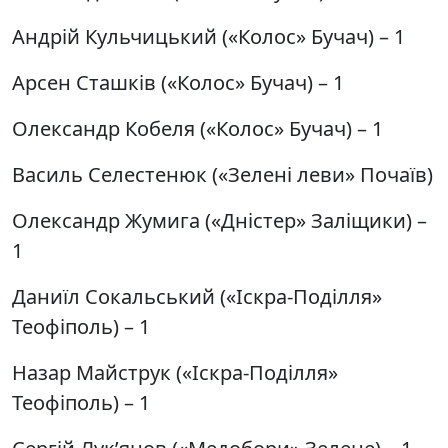
Андрій Кульчицький («Колос» Бучач) – 1
Арсен Сташків («Колос» Бучач) – 1
Олександр Кобеля («Колос» Бучач) – 1
Василь Селестенюк («Зелені леви» Почаїв)
Олександр Жумига («Дністер» Заліщики) –
1
Даниїл Сокальський («Іскра-Поділля»
Теофіполь) – 1
Назар Майструк («Іскра-Поділля»
Теофіполь) – 1