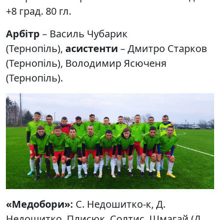
+8 град. 80 гл.
Арбітр
– Василь Чубарик
(Тернопіль),
асистенти
– Дмитро Старков
(Тернопіль), Володимир Ясюченя
(Тернопіль).
«Медобори»:
С. Недошитко-к, Д.
Недошитко, Плисюк, Солтис, Шмагай (Д.