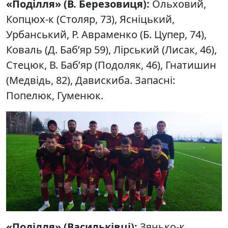
«Поділля» (В. Березовиця):
Ольховий,
Копцюх-к (Столяр, 73), Ясніцький,
Урбанський, Р. Авраменко (Б. Цупер, 74),
Коваль (Д. Баб’яр 59), Лірський (Лисак, 46),
Стецюк, В. Баб’яр (Подоляк, 46), Гнатишин
(Медвідь, 82), Давискиба. Запасні:
Попелюк, Гуменюк.
«Поділля» (Васильківці):
Зянько-к