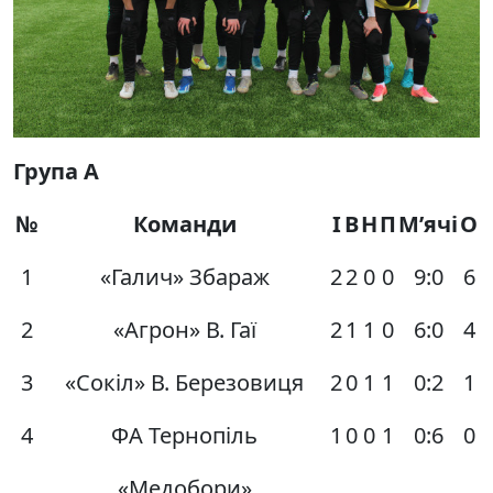
Група А
№
Команди
І
В
Н
П
М’ячі
О
1
«Галич» Збараж
2
2
0
0
9:0
6
2
«Агрон» В. Гаї
2
1
1
0
6:0
4
3
«Сокіл» В. Березовиця
2
0
1
1
0:2
1
4
ФА Тернопіль
1
0
0
1
0:6
0
«Медобори»