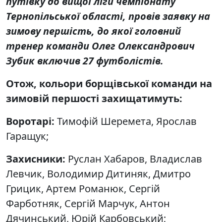
путівку до вищої ліги чемпіонату
Тернопільської області, провів заявку на
зимову першість, до якої головний
тренер команди Олег Олександрович
Зубик включив 27 футболістів.
Отож, кольори борщівської команди на
зимовій першості захищатимуть:
Воротарі:
Тимофій Шеремета, Ярослав
Гаращук;
Захисники:
Руслан Хабаров, Владислав
Левчик, Володимир Дитиняк, Дмитро
Грицик, Артем Романюк, Сергій
Фарботняк, Сергій Марчук, Антон
Дячинський, Юрій Карбовський;