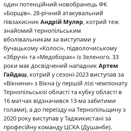
один потенційний новобранець ФК
«Борщів». 28-річний атакувальний
півзахисник
Андрій Муляр
, котрий теж
знайомий тернопільським
вболівальникам за виступами у
бучацькому «Колосі», підволочиському
«Збручі» та «Медоборах» із Зеленого. 33
роки має досвідчений нападник
Артем
Гайдаш
, котрий у сезоні-2023 виступав за
«Вікнини» з Вікна (у першій лізі чемпіонату
Тернопільської області та кубку області в
16 матчах відзначився 13-ма забитими
голами), а до переїзду на Тернопільщину з
2020 року виступав у Таджикистані за
професійну команду ЦСКА (Душанбе).