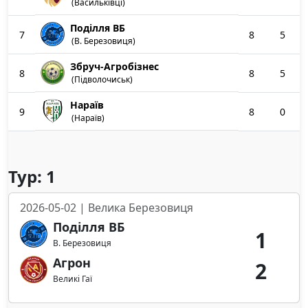
(Васильківці)
Поділля ВБ
7
8
5
(В. Березовиця)
Збруч-Агробізнес
8
8
5
(Підволочиськ)
Нараїв
9
8
0
(Нараїв)
Тур: 1
2026-05-02 | Велика Березовиця
Поділля ВБ
1
В. Березовиця
Агрон
2
Великі Гаї