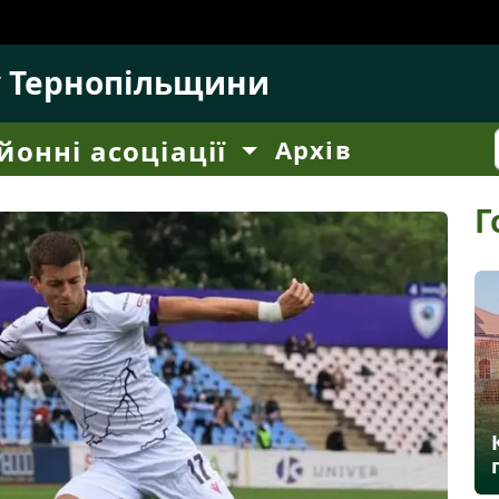
у Тернопільщини
йонні асоціації
Архів
Г