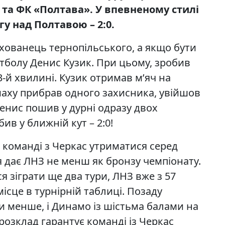
 та
ФК «Полтава». У впевненому стилі
у над Полтавою – 2:0.
хованець тернопільського, а якщо бути
тболу Денис Кузик. При цьому, зробив
-й хвилині. Кузик отримав м’яч на
амаху прибрав одного захисника, увійшов
енис пошив у дурні одразу двох
ив у ближній кут – 2:0!
 команді з Черкас утриматися серед
 дає ЛНЗ не менш як бронзу чемпіонату.
 зіграти ще два тури, ЛНЗ вже з 57
ісце в турнірній таблиці. Позаду
чки менше, і Динамо із шістьма балами на
 розклад гарантує команді із Черкас