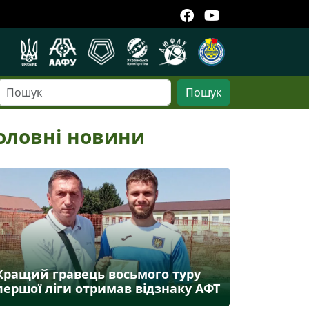
Пошук
оловні новини
Кращий гравець восьмого туру
першої ліги отримав відзнаку АФТ