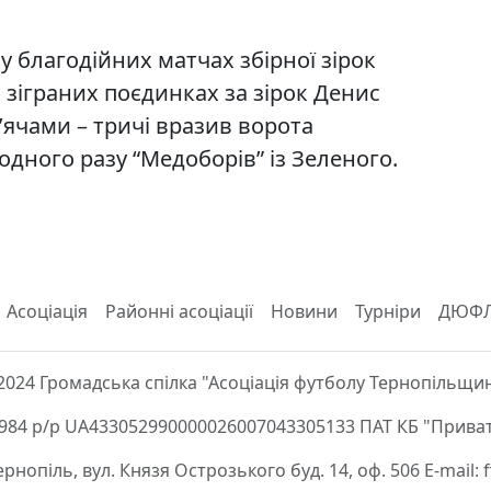
у благодійних матчах збірної зірок
 зіграних поєдинках за зірок Денис
ячами – тричі вразив ворота
 одного разу “Медоборів” із Зеленого.
Асоціація
Районні асоціації
Новини
Турніри
ДЮФ
2024 Громадська спілка "Асоціація футболу Тернопільщи
84 р/р UA433052990000026007043305133 ПАТ КБ "Приват
Тернопіль, вул. Князя Острозького буд. 14, оф. 506 E-mail: