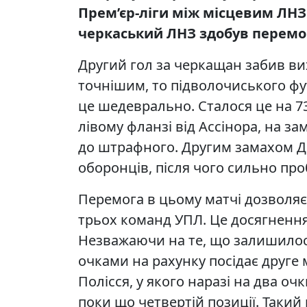
Прем’єр-ліги між місцевим ЛНЗ
черкаський ЛНЗ здобув перемог
Другий гол за черкащан забив ви
точнішим, то підволочиського фу
це шедеврально. Сталося це на 73
лівому фланзі від Ассінора, на з
до штрафного. Другим замахом Д
оборонців, після чого сильно проб
Перемога в цьому матчі дозволяє
трьох команд УПЛ. Це досягнення
Незважаючи на те, що залишилося
очками на рахунку посідає друге м
Полісся, у якого наразі на два о
поки що четвертій позиції. Такий