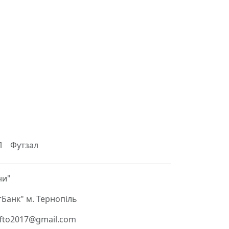
Л
Футзал
ни"
Банк" м. Тернопіль
 ffto2017@gmail.com