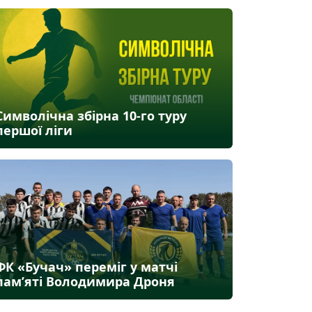
Символічна збірна 10-го туру
першої ліги
ФК «Бучач» переміг у матчі
пам’яті Володимира Дроня