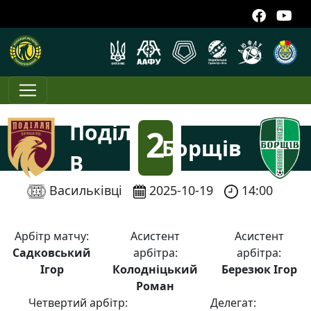
Поділля
2
Борщів
В
:
Васильківці
2025-10-19
14:00
3
Арбітр матчу:
Асистент
Асистент
Садковський
арбітра:
арбітра:
Ігор
Колодніцький
Березюк Ігор
Роман
Четвертий арбітр:
Делегат: