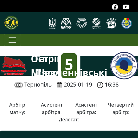
Острів-
Гаї
5
М'ясокомбінат
Шевченківські
:
Тернопіль
2025-01-19
16:38
3
Арбітр
Асистент
Асистент
Четвертий
матчу:
арбітра:
арбітра:
арбітр:
Делегат: