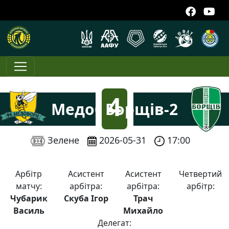
4
Медобори
Борщів-2
:
Зелене
2026-05-31
17:00
1
Арбітр
Асистент
Асистент
Четвертий
матчу:
арбітра:
арбітра:
арбітр:
Чубарик
Скуба Ігор
Трач
Василь
Михайло
Делегат: