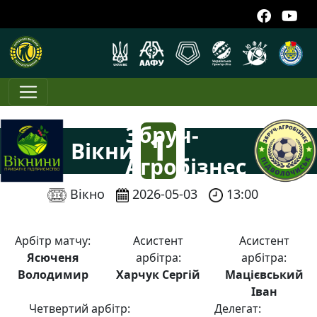
Збруч-
1
Вікнини
Агробізнес
:
Вікно
2026-05-03
13:00
0
Арбітр матчу:
Асистент
Асистент
Ясюченя
арбітра:
арбітра:
Володимир
Харчук Сергій
Мацієвський
Іван
Четвертий арбітр:
Делегат: