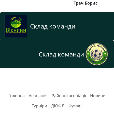
Трач Борис
Склад команди
Склад команди
Головна
Асоціація
Районні асоціації
Новини
Турніри
ДЮФЛ
Футзал