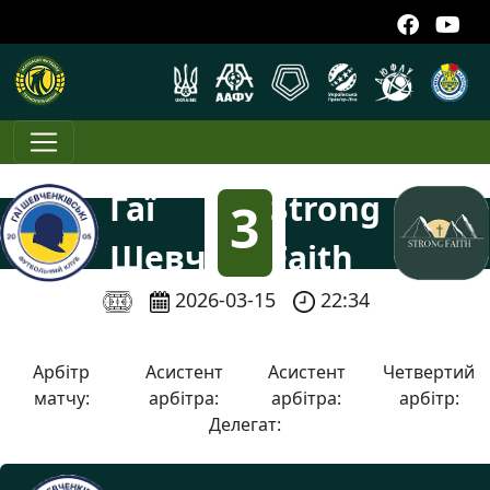
Гаї
Strong
3
Шевченківські
Faith
:
2026-03-15
22:34
1
Арбітр
Асистент
Асистент
Четвертий
матчу:
арбітра:
арбітра:
арбітр:
Делегат: