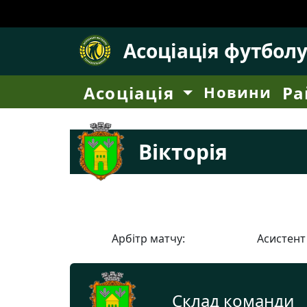
Асоціація футбол
Асоціація
Новини
Ра
Вікторія
Арбітр матчу:
Асистент
Склад команди