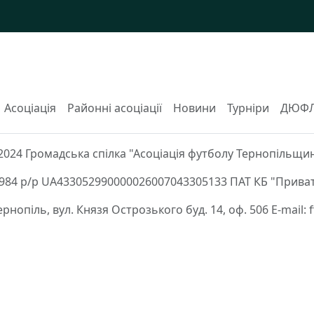
Асоціація
Районні асоціації
Новини
Турніри
ДЮФ
2024 Громадська спілка "Асоціація футболу Тернопільщи
84 р/р UA433052990000026007043305133 ПАТ КБ "Приват
Тернопіль, вул. Князя Острозького буд. 14, оф. 506 E-mail: