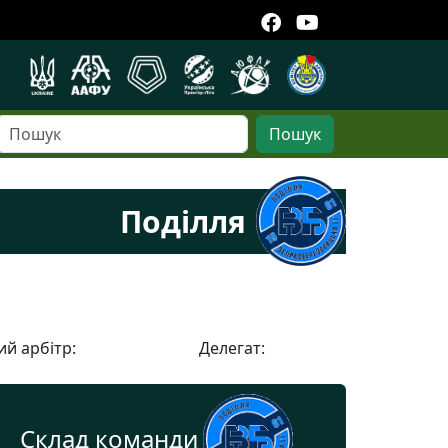
Пошук
Поділля
й арбітр:
Делегат:
Склад команди