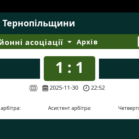
у Тернопільщини
йонні асоціації
Архів
1 : 1
2025-11-30
22:52
 арбітра:
Асистент арбітра:
Четверти