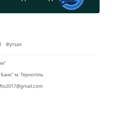
Л
Футзал
ни"
Банк" м. Тернопіль
 ffto2017@gmail.com