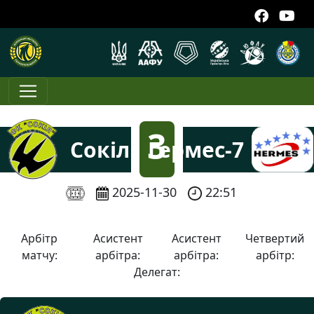
3
Сокіл
Гермес-7
:
2025-11-30
22:51
7
Арбітр
Асистент
Асистент
Четвертий
матчу:
арбітра:
арбітра:
арбітр:
Делегат: